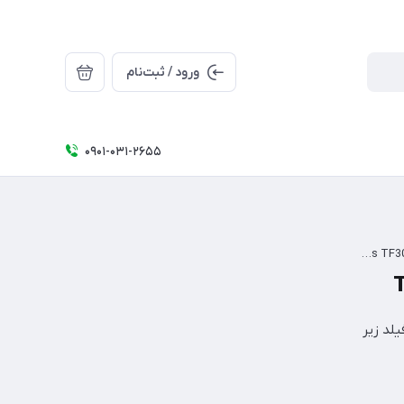
ورود / ثبت‌نام
0۹۰۱-۰۳۱-۲۶۵5
تاچ تبلت ایسوس TF303 (Asus TF303 Touch)
لد زیر