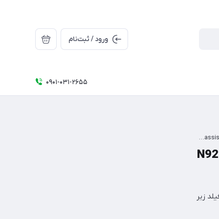
ورود / ثبت‌نام
0۹۰۱-۰۳۱-۲۶۵5
فریم و شاسی سامسونگ نوت 5 مدل N920 (Samsung Galaxy Note 5 N920 Frame & Chassis)
N920 (Samsu
لد زیر