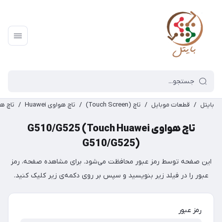
بایتل
/
قطعات موبایل
/
تاچ (Touch Screen)
/
تاچ هواوی Huawei
/
تاچ هواوی ei G510/G525
تاچ هواوی G510/G525 (Touch Huawei
G510/G525)
این صفحه توسط رمز عبور محافظت می‌شود. برای مشاهده صفحه، رمز
عبور را در فیلد زیر بنویسید و سپس بر روی دکمه‌ی زیر کلیک کنید.
رمز عبور